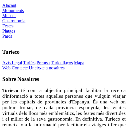
Alacant
Monuments
Museus
Gastronomia
Festes
Platges
Parcs
Turieco
Avís Legal
Tarifes
Premsa
Turienllaços
Mapa
Web
Contacte
Uneix-te a nosaltres
Sobre
Nosaltres
Turieco
té com a objectiu principal facilitar la recerca
d'informació a totes aquelles persones que vulguin viatjar
per les capitals de províncies d'Espanya. És una web on
podran trobar, de cada província espanyola, les visites
virtuals dels llocs més emblemàtics, les festes més divertides
i el millor de la seva gastronomia. En definitiva, Turieco et
reuneix tota la informació per facilitar els viatges i fer que