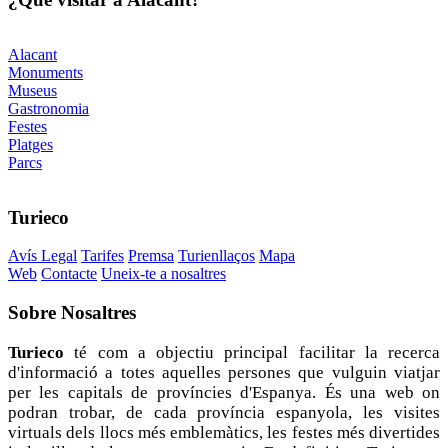
Alacant
Monuments
Museus
Gastronomia
Festes
Platges
Parcs
Turieco
Avís Legal
Tarifes
Premsa
Turienllaços
Mapa
Web
Contacte
Uneix-te a nosaltres
Sobre
Nosaltres
Turieco
té com a objectiu principal facilitar la recerca
d'informació a totes aquelles persones que vulguin viatjar
per les capitals de províncies d'Espanya. És una web on
podran trobar, de cada província espanyola, les visites
virtuals dels llocs més emblemàtics, les festes més divertides