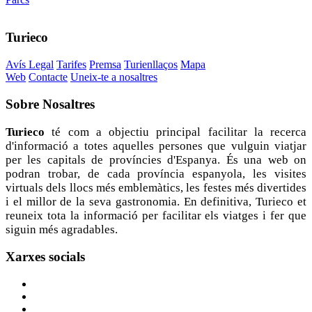
Turieco
Avís Legal
Tarifes
Premsa
Turienllaços
Mapa
Web
Contacte
Uneix-te a nosaltres
Sobre
Nosaltres
Turieco
té com a objectiu principal facilitar la recerca
d'informació a totes aquelles persones que vulguin viatjar
per les capitals de províncies d'Espanya. És una web on
podran trobar, de cada província espanyola, les visites
virtuals dels llocs més emblemàtics, les festes més divertides
i el millor de la seva gastronomia. En definitiva, Turieco et
reuneix tota la informació per facilitar els viatges i fer que
siguin més agradables.
Xarxes
socials