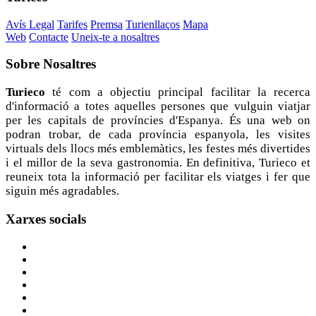
Avís Legal
Tarifes
Premsa
Turienllaços
Mapa
Web
Contacte
Uneix-te a nosaltres
Sobre
Nosaltres
Turieco
té com a objectiu principal facilitar la recerca
d'informació a totes aquelles persones que vulguin viatjar
per les capitals de províncies d'Espanya. És una web on
podran trobar, de cada província espanyola, les visites
virtuals dels llocs més emblemàtics, les festes més divertides
i el millor de la seva gastronomia. En definitiva, Turieco et
reuneix tota la informació per facilitar els viatges i fer que
siguin més agradables.
Xarxes
socials