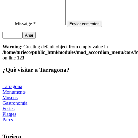
Missatge *
Anar
Warning
: Creating default object from empty value in
/home/turieco/public_html/modules/mod_accordion_menu/core
on line
123
¿Què visitar a Tarragona?
Tarragona
Monuments
Museus
Gastronomia
Festes
Platges
Parcs
Turieco