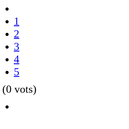
1
2
3
4
5
(0 vots)