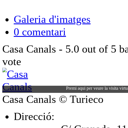
Galeria d'imatges
0 comentari
Casa Canals
-
5.0
out of
5
ba
vote
Premi aqui per veure la visita virt
Casa Canals
© Turieco
Direcció: