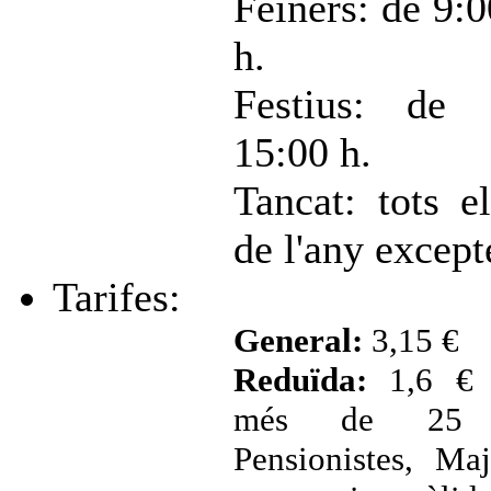
Feiners: de 9:0
h.
Festius: de
15:00 h.
Tancat: tots el
de l'any excepte
Tarifes:
General:
3,15 €
Reduïda:
1,6 € 
més de 25 p
Pensionistes, Ma