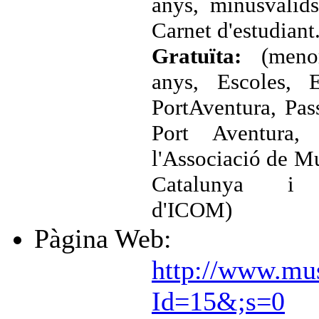
anys, minusvàlids
Carnet d'estudiant.
Gratuïta:
(meno
anys, Escoles, 
PortAventura, Pas
Port Aventura,
l'Associació de M
Catalunya i
d'ICOM)
Pàgina Web:
http://www.mu
Id=15&;s=0