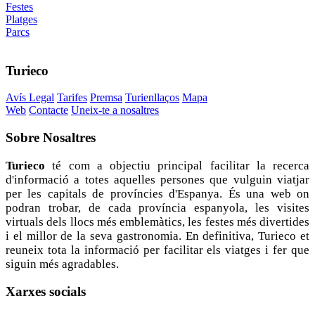
Festes
Platges
Parcs
Turieco
Avís Legal
Tarifes
Premsa
Turienllaços
Mapa
Web
Contacte
Uneix-te a nosaltres
Sobre
Nosaltres
Turieco
té com a objectiu principal facilitar la recerca
d'informació a totes aquelles persones que vulguin viatjar
per les capitals de províncies d'Espanya. És una web on
podran trobar, de cada província espanyola, les visites
virtuals dels llocs més emblemàtics, les festes més divertides
i el millor de la seva gastronomia. En definitiva, Turieco et
reuneix tota la informació per facilitar els viatges i fer que
siguin més agradables.
Xarxes
socials