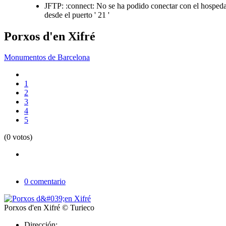
JFTP: :connect: No se ha podido conectar con el hospedaj
desde el puerto ' 21 '
Porxos d'en Xifré
Monumentos de Barcelona
1
2
3
4
5
(0 votos)
0 comentario
Porxos d'en Xifré
© Turieco
Dirección: