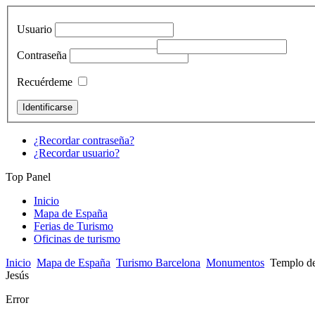
Usuario
Contraseña
Recuérdeme
¿Recordar contraseña?
¿Recordar usuario?
Top Panel
Inicio
Mapa de España
Ferias de Turismo
Oficinas de turismo
Inicio
Mapa de España
Turismo Barcelona
Monumentos
Templo de
Jesús
Error