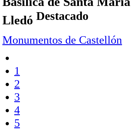
Basílica de Santa María
Destacado
Lledó
Monumentos de Castellón
1
2
3
4
5