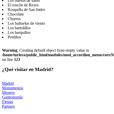
Los huesos de santo
El roscón de Reyes
Rosquilla de San Isidro
Chocolate
Churros
Los buñuelos de viento
Los bartolillos
Los barquillos
Pestiños
Warning
: Creating default object from empty value in
/home/turieco/public_html/modules/mod_accordion_menu/core
on line
123
¿Qué visitar en Madrid?
Madrid
Monumentos
Museos
Gastronomía
Fiestas
Parques