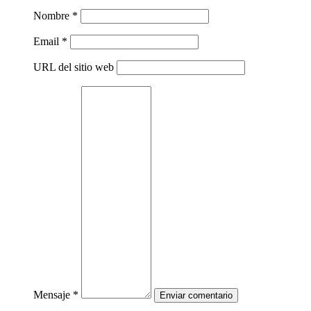
Nombre *
Email *
URL del sitio web
Mensaje *