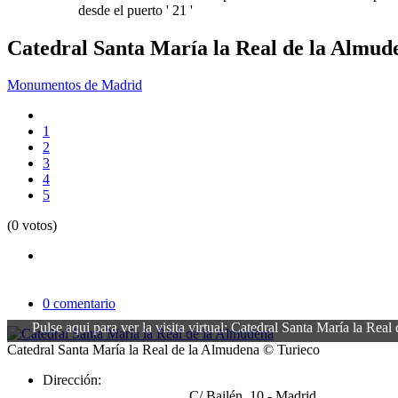
desde el puerto ' 21 '
Catedral Santa María la Real de la Almud
Monumentos de Madrid
1
2
3
4
5
(0 votos)
0 comentario
Pulse aqui para ver la visita virtual: Catedral Santa María la Rea
Catedral Santa María la Real de la Almudena
© Turieco
Dirección:
C/ Bailén, 10 - Madrid