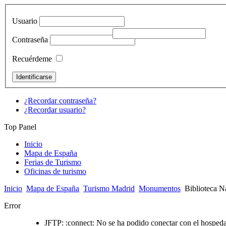
Usuario
Contraseña
Recuérdeme
¿Recordar contraseña?
¿Recordar usuario?
Top Panel
Inicio
Mapa de España
Ferias de Turismo
Oficinas de turismo
Inicio
Mapa de España
Turismo Madrid
Monumentos
Biblioteca N
Error
JFTP: :connect: No se ha podido conectar con el hospedaj