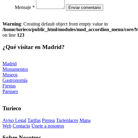
Mensaje *
Warning
: Creating default object from empty value in
/home/turieco/public_html/modules/mod_accordion_menu/core
on line
123
¿Qué visitar en Madrid?
Madrid
Monumentos
Museos
Gastronomía
Fiestas
Parques
Turieco
Aviso Legal
Tarifas
Prensa
Turienlaces
Mapa
Web
Contacto
Únete a nosotros
Sobre
Nosotros