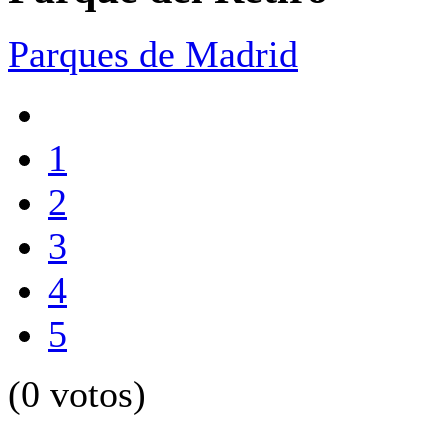
Parques de Madrid
1
2
3
4
5
(0 votos)