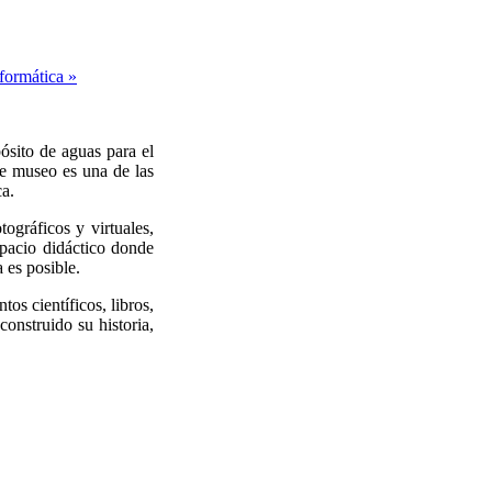
formática »
ósito de aguas para el
te museo es una de las
ca.
ográficos y virtuales,
pacio didáctico donde
 es posible.
tos científicos, libros,
construido su historia,