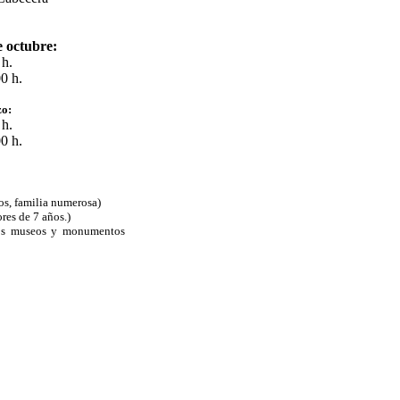
e octubre:
 h.
0 h.
zo:
 h.
0 h.
os, familia numerosa)
res de 7 años.)
los museos y monumentos