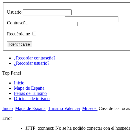
Usuario
Contraseña
Recuérdeme
¿Recordar contraseña?
¿Recordar usuario?
Top Panel
Inicio
Mapa de España
Ferias de Turismo
Oficinas de turismo
Inicio
Mapa de España
Turismo Valencia
Museos
Casa de las roca
Error
JFTP: :connect: No se ha podido conectar con el hospedaj