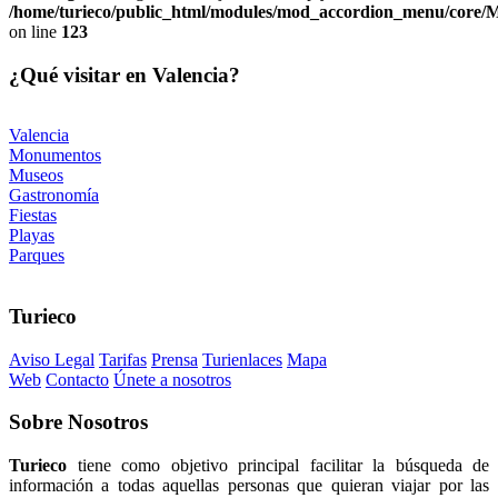
/home/turieco/public_html/modules/mod_accordion_menu/core
on line
123
¿Qué visitar en Valencia?
Valencia
Monumentos
Museos
Gastronomía
Fiestas
Playas
Parques
Turieco
Aviso Legal
Tarifas
Prensa
Turienlaces
Mapa
Web
Contacto
Únete a nosotros
Sobre
Nosotros
Turieco
tiene como objetivo principal facilitar la búsqueda de
información a todas aquellas personas que quieran viajar por las