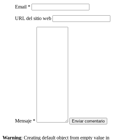
Email *
URL del sitio web
Mensaje *
Warning
: Creating default object from empty value in