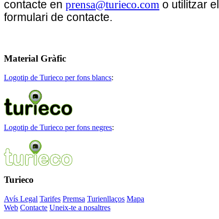
contacte en
prensa@turieco.com
o utilitzar e
formulari de contacte.
Material
Gràfic
Logotip de Turieco per fons blancs
:
Logotip de Turieco per fons negres
:
Turieco
Avís Legal
Tarifes
Premsa
Turienllaços
Mapa
Web
Contacte
Uneix-te a nosaltres