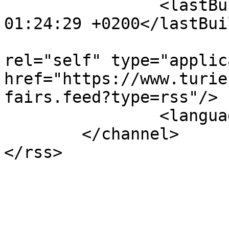
		<lastBuildDate>Sat, 08 Aug 2026 
01:24:29 +0200</lastBui
				<atom:
rel="self" type="applic
href="https://www.turie
fairs.feed?type=rss"/>

		<language>en-gb</language>

	</channel>
