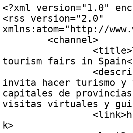
<?xml version="1.0" enc
<rss version="2.0" 
xmlns:atom="http://www.
	<channel>

		<title>Turieco | Information on 
tourism fairs in Spain<
		<description><![CDATA[Turieco te 
invita hacer turismo y 
capitales de provincias
visitas virtuales y gui
		<link>https://www.turieco.com</lin
k>
