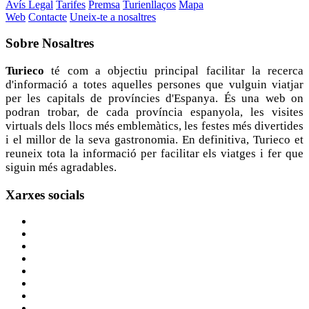
Avís Legal
Tarifes
Premsa
Turienllaços
Mapa
Web
Contacte
Uneix-te a nosaltres
Sobre
Nosaltres
Turieco
té com a objectiu principal facilitar la recerca
d'informació a totes aquelles persones que vulguin viatjar
per les capitals de províncies d'Espanya. És una web on
podran trobar, de cada província espanyola, les visites
virtuals dels llocs més emblemàtics, les festes més divertides
i el millor de la seva gastronomia. En definitiva, Turieco et
reuneix tota la informació per facilitar els viatges i fer que
siguin més agradables.
Xarxes
socials