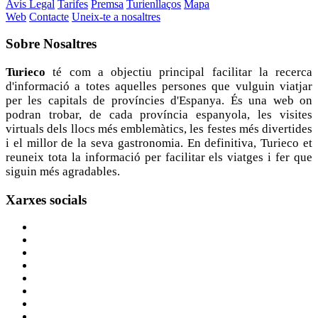
Avís Legal
Tarifes
Premsa
Turienllaços
Mapa
Web
Contacte
Uneix-te a nosaltres
Sobre
Nosaltres
Turieco
té com a objectiu principal facilitar la recerca
d'informació a totes aquelles persones que vulguin viatjar
per les capitals de províncies d'Espanya. És una web on
podran trobar, de cada província espanyola, les visites
virtuals dels llocs més emblemàtics, les festes més divertides
i el millor de la seva gastronomia. En definitiva, Turieco et
reuneix tota la informació per facilitar els viatges i fer que
siguin més agradables.
Xarxes
socials